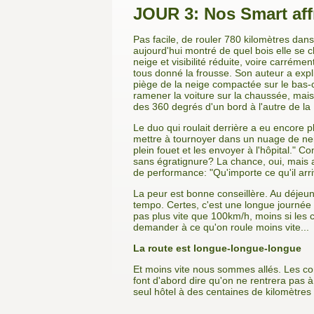
JOUR 3: Nos Smart affr
Pas facile, de rouler 780 kilomètres dan
aujourd'hui montré de quel bois elle se 
neige et visibilité réduite, voire carrémen
tous donné la frousse. Son auteur a expl
piège de la neige compactée sur le bas-cô
ramener la voiture sur la chaussée, mais
des 360 degrés d'un bord à l'autre de la
Le duo qui roulait derrière a eu encore p
mettre à tournoyer dans un nuage de neig
plein fouet et les envoyer à l'hôpital." Co
sans égratignure? La chance, oui, mais a
de performance: "Qu'importe ce qu'il arri
La peur est bonne conseillère. Au déjeune
tempo. Certes, c'est une longue journée 
pas plus vite que 100km/h, moins si les 
demander à ce qu'on roule moins vite...
La route est longue-longue-longue
Et moins vite nous sommes allés. Les con
font d'abord dire qu'on ne rentrera pas à
seul hôtel à des centaines de kilomètres 