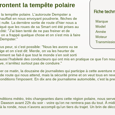
ontent la tempête polaire
Fiche tech
s la tempête polaire. L'autoroute Dempster a
chauffait en nous envoyant poudrerie, flèches de
Marque
t nulle. La dernière sortie de route d'hier nous a
Model
iqué que les roues de sa Smart ont été prises au
té: "J'ai bien tenté de ne pas freiner et de
Année
 on a frappé quelque chose et on s'est mis à faire
Moteur
 Dempster."
Transmissi
lus peur, si c'est possible: "Nous les avons vu se
e et on s'est dit: Merde, on va les heurter de
mment se fait-il que tout le monde s'en soit sorti
ussi l'habileté des conducteurs qui ont mis en pratique ce que l'on no
ve, n'arrêtez surtout pas de conduire."
r ce matin, la douzaine de journalistes qui participe à cette aventure n
de route qui nous attend, mais la sécurité prime et on veut tous en re
conditions l'imposent. En dix ans de journalisme automobile, c'est la p
ditions météo, très changeantes dans cette région polaire, nous serven
 Dawson avant 22h du soir - voire qu'on ne rentrera pas du tout. À midi
à la ronde, nous n'avons accompli qu'un tiers du trajet. Un brin de déc