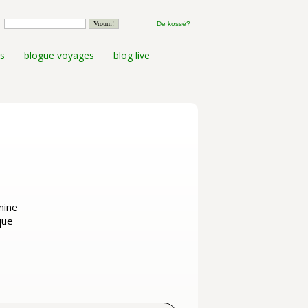
De kossé?
s
blogue voyages
blog live
mine
que