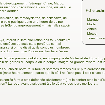
e de développement : Sénégal, Chine, Maroc,
r un choc «circulationnel» en Inde, où j’ai eu le
Fiche tech
bre dernier.
 véhicules, de motocyclettes, de rickshaws, de
Marque
 la voie publique dans une heure de pointe
Model
 se frôlent dangereusement – mais, allez savoir
Année
Moteur
Transmissi
 interdit la libre circulation des touk-touks (et
es espèces de taxis sans portiè­res sont si
rprise si on ne disait qu’ils sont plus nombreux
ais donc manquer l’occasion d’en faire l’essai.
ière de mon premier touk-touk, en compagnie de Michel et de Louis qui, p
 de gardes du corps là où le peuple, malgré sa grande misère, est le pl
s su choisir notre touk-touk et sommes tombés sur le pire carrosse bri
ué (mais heureusement, parce que là où il ne l’était pas, il était si usé q
serrés à trois était défoncée (évidemment!) et le confort était loin d
sion? La roue avant avait quant à elle déjà vu des jours meilleurs...