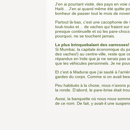
J’en ai pourtant visité, des pays en voi
Haïti… J’en ai quand même été quitte pou
bonheur de passer tout le mois de novem
Partout là-bas, c’est une cacopho­nie de
touk-touks et… de vaches qui fraient sur
presque continuelle et où les pare-chocs
pourquoi, ne se touchent jamais.
Le plus brinquebalant des carrosses!
Si Mumbai, la capitale économique du pays,
des vaches!) au centre-ville, reste que c
répandus en Inde que je ne serais pas su
que les véhicules personnels. Je ne pouv
Et c’est à Madurai que j’ai sauté à l’arr
gardes du corps. Comme si on avait besoin
Peu habitués à la chose, nous n’avons pa
la ronde. D’abord, le pare-brise était tro
Aussi, la banquette où nous nous sommes 
de ce nom. De fait, y avait-il une suspen