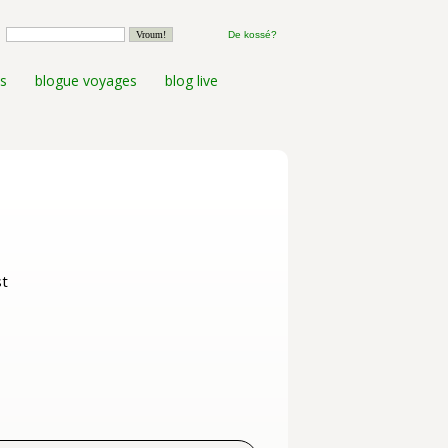
De kossé?
s
blogue voyages
blog live
st