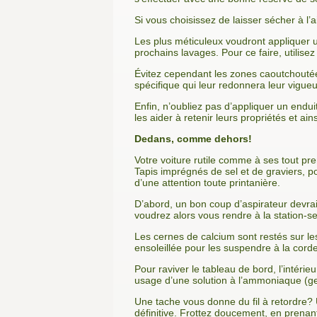
Si vous choisissez de laisser sécher à l’a
Les plus méticuleux voudront appliquer une
prochains lavages. Pour ce faire, utilisez 
Évitez cependant les zones caoutchoutées
spécifique qui leur redonnera leur vigueur
Enfin, n’oubliez pas d’appliquer un enduit
les aider à retenir leurs propriétés et ai
Dedans, comme dehors!
Votre voiture rutile comme à ses tout pre
Tapis imprégnés de sel et de graviers, po
d’une attention toute printanière.
D’abord, un bon coup d’aspirateur devrait
voudrez alors vous rendre à la station-ser
Les cernes de calcium sont restés sur les
ensoleillée pour les suspendre à la corde 
Pour raviver le tableau de bord, l’intérie
usage d’une solution à l’ammoniaque (gen
Une tache vous donne du fil à retordre? U
définitive. Frottez doucement, en prena