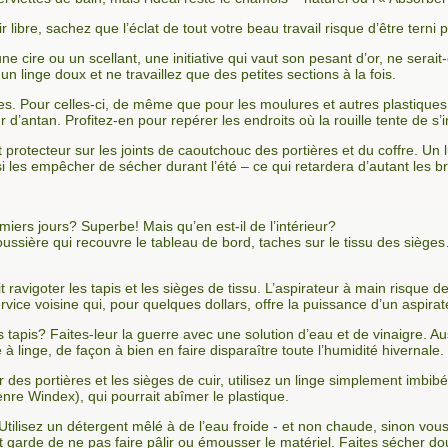
ir libre, sachez que l’éclat de tout votre beau travail risque d’être tern
 cire ou un scellant, une initiative qui vaut son pesant d’or, ne serait-c
un linge doux et ne travaillez que des petites sections à la fois.
. Pour celles-ci, de même que pour les moulures et autres plastiques 
 d’antan. Profitez-en pour repérer les endroits où la rouille tente de s’in
 protecteur sur les joints de caoutchouc des portières et du coffre. Un l
nsi les empêcher de sécher durant l’été – ce qui retardera d’autant les br
miers jours? Superbe! Mais qu’en est-il de l’intérieur?
ussière qui recouvre le tableau de bord, taches sur le tissu des sièges… 
 ravigoter les tapis et les sièges de tissu. L’aspirateur à main risque 
vice voisine qui, pour quelques dollars, offre la puissance d’un aspirate
 tapis? Faites-leur la guerre avec une solution d’eau et de vinaigre. Aus
à linge, de façon à bien en faire disparaître toute l’humidité hivernale.
ur des portières et les sièges de cuir, utilisez un linge simplement imbi
re Windex), qui pourrait abîmer le plastique.
tilisez un détergent mêlé à de l’eau froide - et non chaude, sinon vous 
nt garde de ne pas faire pâlir ou émousser le matériel. Faites sécher 