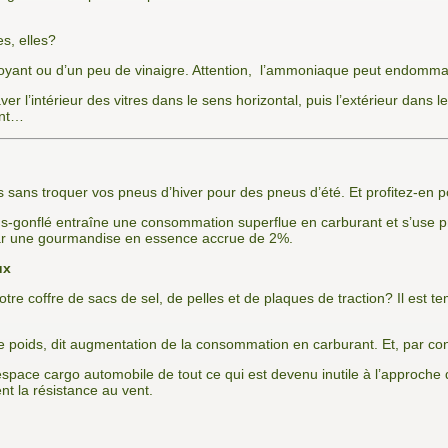
es, elles?
ettoyant ou d’un peu de vinaigre. Attention, l’ammoniaque peut endomma
ver l’intérieur des vitres dans le sens horizontal, puis l’extérieur dans l
ent…
ans troquer vos pneus d’hiver pour des pneus d’été. Et profitez-en pou
ous-gonflé entraîne une consommation superflue en carburant et s’use
 par une gourmandise en essence accrue de 2%.
ux
otre coffre de sacs de sel, de pelles et de plaques de traction? Il est tem
de poids, dit augmentation de la consommation en carburant. Et, par co
space cargo automobile de tout ce qui est devenu inutile à l’approche d
ent la résistance au vent.