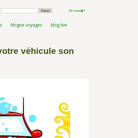
De koss�?
s
blogue voyages
blog live
votre véhicule son