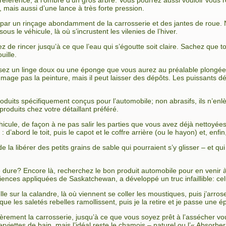
préférence, à l’ombre d’un gros arbre. Vous pourrez aussi vouloir vous
, mais aussi d’une lance à très forte pression.
r un rinçage abondamment de la carrosserie et des jantes de roue. N’o
sous le véhicule, là où s’incrustent les vilenies de l’hiver.
de rincer jusqu’à ce que l’eau qui s’égoutte soit claire. Sachez que tout
uille.
tilisez un linge doux ou une éponge que vous aurez au préalable plong
mage pas la peinture, mais il peut laisser des dépôts. Les puissants dét
produits spécifiquement conçus pour l’automobile; non abrasifs, ils n’enl
produits chez votre détaillant préféré.
hicule, de façon à ne pas salir les parties que vous avez déjà nettoyée
 d’abord le toit, puis le capot et le coffre arrière (ou le hayon) et, enfin
 la libérer des petits grains de sable qui pourraient s’y glisser – et 
e dure? Encore là, recherchez le bon produit automobile pour en venir à
ences appliquées de Saskatchewan, a développé un truc infaillible: celu
elle sur la calandre, là où viennent se coller les moustiques, puis j’ar
que les saletés rebelles ramollissent, puis je la retire et je passe une 
ièrement la carrosserie, jusqu’à ce que vous soyez prêt à l’assécher v
viettes de bain, mais l’idéal reste le chamois – naturel ou l’« Absorber