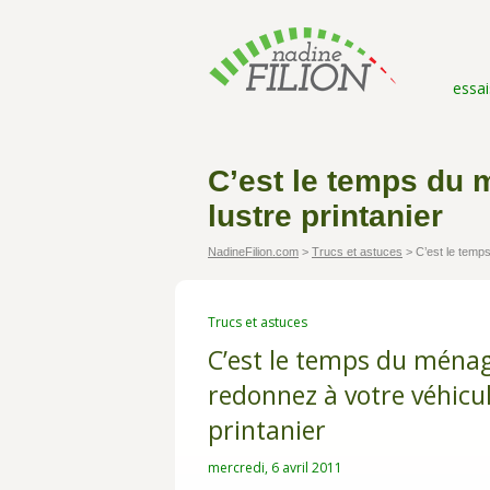
essai
C’est le temps du 
lustre printanier
NadineFilion.com
>
Trucs et astuces
>
C’est le temps
Trucs et astuces
C’est le temps du ménag
redonnez à votre véhicul
printanier
mercredi, 6 avril 2011