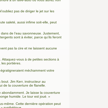
 rendre à un lave-auto où vous aurez non
ubliez pas de diriger le jet sur les
e saleté, aussi infime soit-elle, peut
ée dans de l’eau savonneuse. Justement,
ergents sont à éviter, parce qu’ils feront
èvent pas la cire et ne laissent aucune
s. Attaquez-vous à de petites sections à
, les portières.
qui égratigneraient méchamment votre
 bout. Jim Kerr, instructeur au
i de la couverture de flanelle.
rose abondamment. Je laisse la couverture
éponge humide. Le tour est joué. »
ous-même. Cette dernière opération peut
 » synthétique.