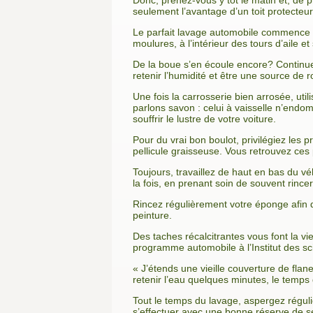
Donc, prenez-vous y tôt le matin et, de 
seulement l’avantage d’un toit protecteur
Le parfait lavage automobile commence pa
moulures, à l’intérieur des tours d’aile et 
De la boue s’en écoule encore? Continuez 
retenir l’humidité et être une source de ro
Une fois la carrosserie bien arrosée, u
parlons savon : celui à vaisselle n’endom
souffrir le lustre de votre voiture.
Pour du vrai bon boulot, privilégiez les 
pellicule graisseuse. Vous retrouvez ces 
Toujours, travaillez de haut en bas du vé
la fois, en prenant soin de souvent rincer :
Rincez régulièrement votre éponge afin de
peinture.
Des taches récalcitrantes vous font la vi
programme automobile à l’Institut des sci
« J’étends une vieille couverture de flan
retenir l’eau quelques minutes, le temps 
Tout le temps du lavage, aspergez régul
s’effectuer avec une bonne réserve de ser