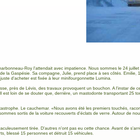
arbonneau-Roy l'attendait avec impatience. Nous sommes le 24 juillet 1
 de la Gaspésie. Sa compagne, Julie, prend place à ses côtés. Emilie, 10
nt juste d'acheter est fixée à leur minifourgonnette Lumina.
sse, près de Lévis, des travaux provoquent un bouchon. A l'instar de c
Il est loin de se douter que, derrière, un mastodonte transportant 25 to
tastrophe. Le cauchemar. «Nous avons été les premiers touchés, racont
sommes sortis de la voiture recouverts d'éclats de verre. Autour de nous,
culeusement tirée. D'autres n'ont pas eu cette chance. Avant de s'arrê
s, blessé 15 personnes et détruit 15 véhicules.