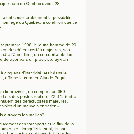
ansporteurs du Québec avec 228
iraient considérablement la possibilité
 camionnage du Québec, à condition que ça
e.»
 12 septembre 1998, le jeune homme de 29
ntent des défectuosités majeures, son
endre l'âme. Bref, un cercueil ambulant.
e déraper vers un précipice, Sylvain
 cinq ans d'inactivité, était dans le
nt, affirme le coroner Claude Paquin,
de la province, ne compte que 350
s dans des postes routiers, 22 373 (entre
entaient des défectuosités majeures.
isibles d'un mauvais entretien».
s à travers les mailles?
uvement des transports et le flux de la
erts et, lorsqu'ils le sont, ils sont
otes. Les postes sont ouverts? Tous les