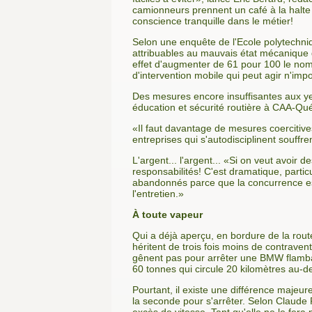
camionneurs prennent un café à la halte 
conscience tranquille dans le métier!
Selon une enquête de l'Ecole polytechni
attribuables au mauvais état mécanique 
effet d'augmenter de 61 pour 100 le nom
d'intervention mobile qui peut agir n'imp
Des mesures encore insuffisantes aux yeu
éducation et sécurité routière à CAA-Qu
«Il faut davantage de mesures coercitive
entreprises qui s'autodisciplinent souffre
L'argent... l'argent... «Si on veut avoir
responsabilités! C'est dramatique, parti
abandonnés parce que la concurrence est 
l'entretien.»
À toute vapeur
Qui a déjà aperçu, en bordure de la rout
héritent de trois fois moins de contraven
gênent pas pour arrêter une BMW flamban
60 tonnes qui circule 20 kilomètres au-de
Pourtant, il existe une différence majeur
la seconde pour s'arrêter. Selon Claude P