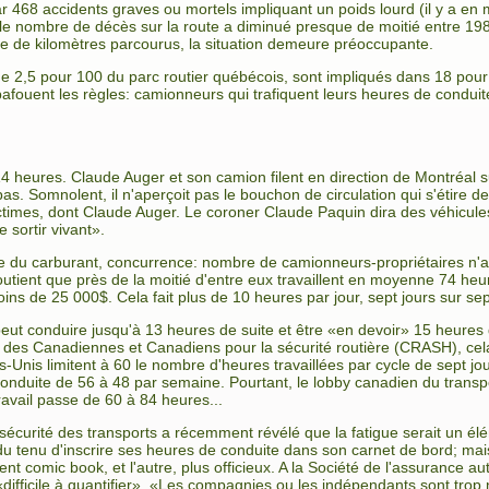
 468 accidents graves ou mortels impliquant un poids lourd (il y a e
e nombre de décès sur la route a diminué presque de moitié entre 198
 de kilomètres parcourus, la situation demeure préoccupante.
ne 2,5 pour 100 du parc routier québécois, sont impliqués dans 18 pour
afouent les règles: camionneurs qui trafiquent leurs heures de conduite
 14 heures. Claude Auger et son camion filent en direction de Montréal 
epas. Somnolent, il n'aperçoit pas le bouchon de circulation qui s'étire de
ictimes, dont Claude Auger. Le coroner Claude Paquin dira des véhicules
e sortir vivant».
 du carburant, concurrence: nombre de camionneurs-propriétaires n'arr
utient que près de la moitié d'entre eux travaillent en moyenne 74 he
ns de 25 000$. Cela fait plus de 10 heures par jour, sept jours sur sep
t conduire jusqu'à 13 heures de suite et être «en devoir» 15 heures d'
n des Canadiennes et Canadiens pour la sécurité routière (CRASH), cel
tats-Unis limitent à 60 le nombre d'heures travaillées par cycle de sept
nduite de 56 à 48 par semaine. Pourtant, le lobby canadien du transpo
vail passe de 60 à 84 heures...
sécurité des transports a récemment révélé que la fatigue serait un él
ndu tenu d'inscrire ses heures de conduite dans son carnet de bord; ma
ment comic book, et l'autre, plus officieux. A la Société de l'assurance
difficile à quantifier». «Les compagnies ou les indépendants sont tro