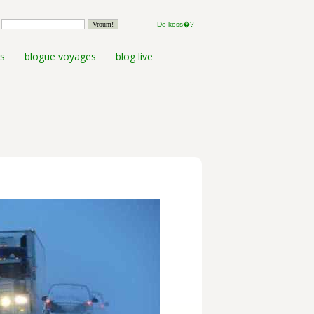
De koss�?
s
blogue voyages
blog live