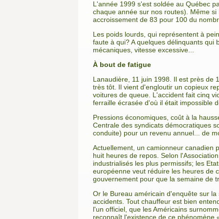
L'année 1999 s'est soldée au Québec par
chaque année sur nos routes). Même si l
accroissement de 83 pour 100 du nombre
Les poids lourds, qui représentent à pei
faute à qui? A quelques délinquants qui b
mécaniques, vitesse excessive...
À bout de fatigue
Lanaudière, 11 juin 1998. Il est près de
très tôt. Il vient d'engloutir un copieux r
voitures de queue. L'accident fait cinq v
ferraille écrasée d'où il était impossible d
Pressions économiques, coût à la hausse
Centrale des syndicats démocratiques so
conduite) pour un revenu annuel... de moi
Actuellement, un camionneur canadien peu
huit heures de repos. Selon l'Associatio
industrialisés les plus permissifs; les E
européenne veut réduire les heures de co
gouvernement pour que la semaine de tra
Or le Bureau américain d'enquête sur la 
accidents. Tout chauffeur est bien ente
l'un officiel, que les Américains surnom
reconnaît l'existence de ce phénomène «