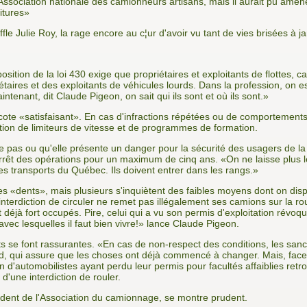
ssociation nationale des camionneurs artisans, mais il aurait pu amene
itures»
uffle Julie Roy, la rage encore au c¦ur d'avoir vu tant de vies brisées à j
osition de la loi 430 exige que propriétaires et exploitants de flottes, 
iétaires et des exploitants de véhicules lourds. Dans la profession, on e
intenant, dit Claude Pigeon, on sait qui ils sont et où ils sont.»
 cote «satisfaisant». En cas d'infractions répétées ou de comportements
tion de limiteurs de vitesse et de programmes de formation.
te pas ou qu'elle présente un danger pour la sécurité des usagers de la r
l'arrêt des opérations pour un maximum de cinq ans. «On ne laisse plus 
s transports du Québec. Ils doivent entrer dans les rangs.»
es «dents», mais plusieurs s'inquiètent des faibles moyens dont on disp
interdiction de circuler ne remet pas illégalement ses camions sur la 
it déjà fort occupés. Pire, celui qui a vu son permis d'exploitation révo
avec lesquelles il faut bien vivre!» lance Claude Pigeon.
 se font rassurantes. «En cas de non-respect des conditions, les san
, qui assure que les choses ont déjà commencé à changer. Mais, face à 
d'automobilistes ayant perdu leur permis pour facultés affaiblies retr
'une interdiction de rouler.
ident de l'Association du camionnage, se montre prudent.