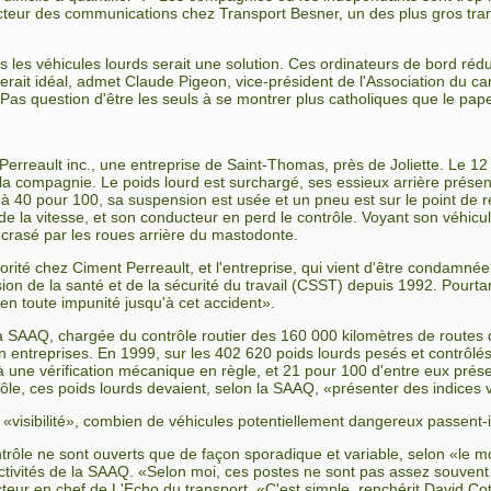
ecteur des communications chez Transport Besner, un des plus gros tr
s les véhicules lourds serait une solution. Ces ordinateurs de bord rédu
 serait idéal, admet Claude Pigeon, vice-président de l'Association du
Pas question d'être les seuls à se montrer plus catholiques que le pap
 Perreault inc., une entreprise de Saint-Thomas, près de Joliette. Le
la compagnie. Le poids lourd est surchargé, ses essieux arrière prése
'à 40 pour 100, sa suspension est usée et un pneu est sur le point de r
 la vitesse, et son conducteur en perd le contrôle. Voyant son véhicul
 écrasé par les roues arrière du mastodonte.
rité chez Ciment Perreault, et l'entreprise, qui vient d'être condamnée à
on de la santé et de la sécurité du travail (CSST) depuis 1992. Pourta
en toute impunité jusqu'à cet accident».
 SAAQ, chargée du contrôle routier des 160 000 kilomètres de routes 
n entreprises. En 1999, sur les 402 620 poids lourds pesés et contrôlé
 à une vérification mécanique en règle, et 21 pour 100 d'entre eux prés
rôle, ces poids lourds devaient, selon la SAAQ, «présenter des indices v
e «visibilité», combien de véhicules potentiellement dangereux passent-il
trôle ne sont ouverts que de façon sporadique et variable, selon «le mo
ctivités de la SAAQ. «Selon moi, ces postes ne sont pas assez souvent ouv
acteur en chef de L'Echo du transport. «C'est simple, renchérit David C