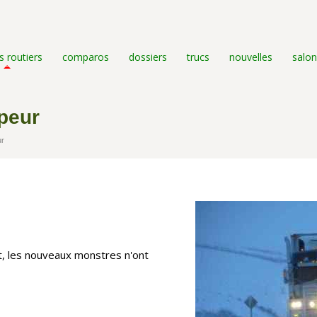
s routiers
comparos
dossiers
trucs
nouvelles
salon
peur
ur
nt, les nouveaux monstres n'ont