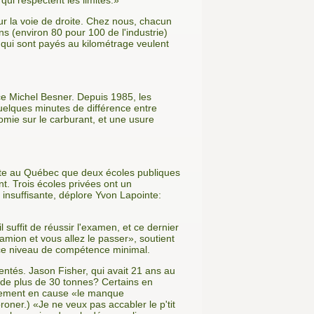
qui respectent les limites.»
 sur la voie de droite. Chez nous, chacun
ns (environ 80 pour 100 de l'industrie)
qui sont payés au kilométrage veulent
ce Michel Besner. Depuis 1985, les
quelques minutes de différence entre
omie sur le carburant, et une usure
xiste au Québec que deux écoles publiques
t. Trois écoles privées ont un
 insuffisante, déplore Yvon Lapointe:
 suffit de réussir l'examen, et ce dernier
amion et vous allez le passer», soutient
t ce niveau de compétence minimal.
ntés. Jason Fisher, qui avait 21 ans au
e de plus de 30 tonnes? Certains en
airement en cause «le manque
ner.) «Je ne veux pas accabler le p'tit