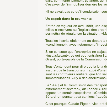
gars, commente Clément Bélanger, de l'A
d'essayer de l'immobiliser derrière les vo
«Il ne savait pas ce qu'il conduisait», so
Un espoir dans la tourmente
Entrée en vigueur en avril 1999, une disp
milieu s'inscrivent au Registre des propr
permettra de régulariser la situation. «Ma
Tous les inscrits obtiennent au départ la
«conditionnel», avec notamment l'imposi
Si on constate que l'entreprise ne s'ajus
«insatisfaisant», ce qui peut entraîner 
Girard, porte-parole de la Commission de
Tous s'entendent pour dire que la loi a d
assure que le transporteur frappé d'une 
sont les contrôleurs routiers, que l'on sa
immatriculations. «Il y a des aberrations 
La SAAQ et la Commission des transports
extrêmement sévères», dit Léonce Girard
oppose un certain scepticisme. «Combien 
Bérard, en pensant aux camions frappés d
C'est pourquoi Claude Pigeon, vice-prés