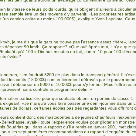
 pas, les délinquants auront un avantage concurrentiel énorme sur ceux 
h la vitesse de leurs poids lourds, qu'ils obligent d'ailleurs à circuler
vitesse semble être un des moyens d'y parvenir. «Les propriétaires artisa
r (un camion coûte au moins 100 000$), explique Yvon Lapointe. Ceux 
km/h, je me dis que le gars ne trouve pas l'essence assez chère», lan
pas dépasser 90 km/h. Ça rapporte? «Que oui! Après tout, il n'y a que 
/h plutôt qu'à 100.» Dix-huit minutes en fait, contre 10 pour 100 d'écon
nts évités?
nneurs; il en faudrait 3200 de plus dans le transport général. Il n'e
 dont les coûts (18 000$) sont entièrement défrayés par le gouvernemen
oivent débourser en 8000 et 10 000$ pour s'y former. Mais l'offre reste
mprovisent, sans contrôle ni programme défini.»
rmation particulière pour qui souhaite obtenir un permis de classe 1; il
ès exigeant. «Je n'ai qu'à vous faire passer une demi-journée dans un c
aines de dollars, certaines écoles pas très regardantes vous offriron
rteurs confient donc des mastodontes à de jeunes chauffeurs inexpérime
Bellechasse, avait-il toute l'expérience voulue pour piloter un monstr
is Boudrias qui, dans le rapport qu'il a remis en janvier 2001 met cl
i pour les sept premières recommandations du rapport d'enquête du coro