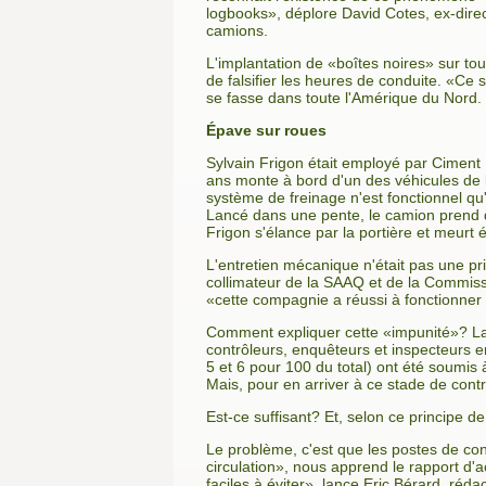
logbooks», déplore David Cotes, ex-dir
camions.
L'implantation de «boîtes noires» sur tou
de falsifier les heures de conduite. «Ce
se fasse dans toute l'Amérique du Nord. 
Épave sur roues
Sylvain Frigon était employé par Ciment
ans monte à bord d'un des véhicules de 
système de freinage n'est fonctionnel qu
Lancé dans une pente, le camion prend de
Frigon s'élance par la portière et meurt
L'entretien mécanique n'était pas une prio
collimateur de la SAAQ et de la Commissi
«cette compagnie a réussi à fonctionner 
Comment expliquer cette «impunité»? La
contrôleurs, enquêteurs et inspecteurs e
5 et 6 pour 100 du total) ont été soumis
Mais, pour en arriver à ce stade de cont
Est-ce suffisant? Et, selon ce principe d
Le problème, c'est que les postes de con
circulation», nous apprend le rapport d'a
faciles à éviter», lance Eric Bérard, réd