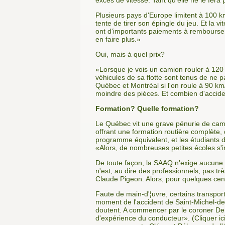
excès de vitesse. Tant qu'elle ne le fera
Plusieurs pays d'Europe limitent à 100 km/
tente de tirer son épingle du jeu. Et la 
ont d'importants paiements à rembourse
en faire plus.»
Oui, mais à quel prix?
«Lorsque je vois un camion rouler à 120 
véhicules de sa flotte sont tenus de ne 
Québec et Montréal si l'on roule à 90 km
moindre des pièces. Et combien d'accide
Formation? Quelle formation?
Le Québec vit une grave pénurie de camio
offrant une formation routière complète,
programme équivalent, et les étudiants d
«Alors, de nombreuses petites écoles s'i
De toute façon, la SAAQ n'exige aucune fo
n'est, au dire des professionnels, pas tr
Claude Pigeon. Alors, pour quelques cent
Faute de main-d'¦uvre, certains transpo
moment de l'accident de Saint-Michel-de-
doutent. A commencer par le coroner Den
d'expérience du conducteur». (Cliquer ic