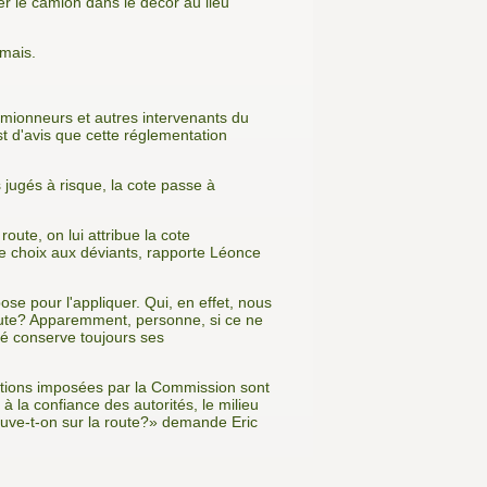
r le camion dans le décor au lieu
amais.
camionneurs et autres intervenants du
st d'avis que cette réglementation
 jugés à risque, la cote passe à
oute, on lui attribue la cote
le choix aux déviants, rapporte Léonce
ose pour l'appliquer. Qui, en effet, nous
route? Apparemment, personne, si ce ne
qué conserve toujours ses
ctions imposées par la Commission sont
la confiance des autorités, le milieu
ouve-t-on sur la route?» demande Eric