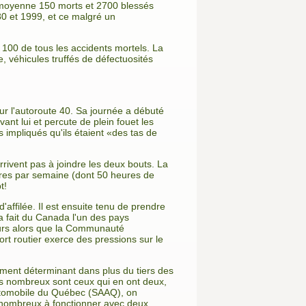
n moyenne 150 morts et 2700 blessés
0 et 1999, et ce malgré un
 100 de tous les accidents mortels. La
, véhicules truffés de défectuosités
sur l'autoroute 40. Sa journée a débuté
vant lui et percute de plein fouet les
 impliqués qu'ils étaient «des tas de
ivent pas à joindre les deux bouts. La
ures par semaine (dont 50 heures de
t!
affilée. Il est ensuite tenu de prendre
a fait du Canada l'un des pays
 jours alors que la Communauté
rt routier exerce des pressions sur le
ément déterminant dans plus du tiers des
is nombreux sont ceux qui en ont deux,
 automobile du Québec (SAAQ), on
p nombreux à fonctionner avec deux