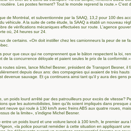
routière. Les postes ferment? Tout le monde reprend la route.» C'est dir
que de Montréal, et subventionnée par la SAAQ, 13,2 pour 100 des acc
du véhicule. A la suite de cette étude, la SAAQ a établi un nouveau r
bre de vérifications mécaniques effectuées sur route. L'agence gouver
orte où, 24 heures sur 24.
x de certains. «On doit instiller chez les camionneurs la peur de se fai
ébec.
s pour que ceux qui ne comprennent que le bâton respectent la loi, ren
nt de la concurrence déloyale et paient seules le prix de la conformité.»
 des routes sûres, lance Michel Besner, président de Transport Besner, i
culièrement depuis deux ans: des compagnies qui avaient de très hauts 
devenue sauvage. Et ça continuera ainsi tant qu'il y aura des gens prêt
e, un poids lourd arrêté par des patrouilleurs pour excès de vitesse?
tions que les automobilistes, bien qu'ils soient impliqués dans presque 
t neuve qui roule à 130 km/h avec freins ABS aux quatre roues, mais 
ssus de la limite», s'indigne Michel Besner.
e entre un poids lourd et une voiture:lancé à 100 km/h, le premier aura
igeon, «la police pourrait remédier à cette situation en appliquant une 